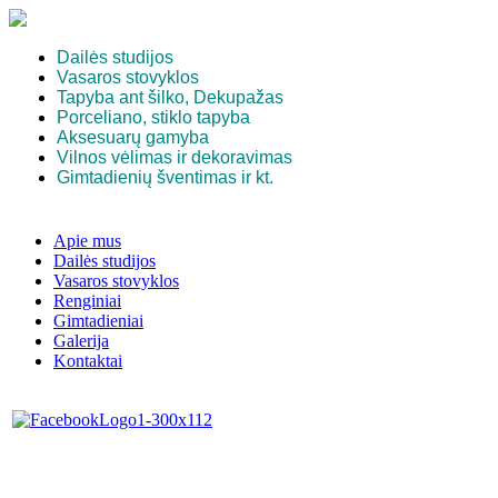
Dailės studijos
Vasaros stovyklos
Tapyba ant šilko, Dekupažas
Porceliano, stiklo tapyba
Aksesuarų gamyba
Vilnos vėlimas ir dekoravimas
Gimtadienių šventimas ir kt.
Apie mus
Dailės studijos
Vasaros stovyklos
Renginiai
Gimtadieniai
Galerija
Kontaktai